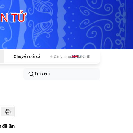
Chuyển đổi số
Đăng nhập
English
Tìm kiếm
 đề lần