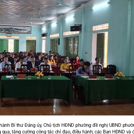
 Thành Bí thư Đảng ủy, Chủ tịch HĐND phường đề nghị UBND phư
g qua, tăng cường công tác chỉ đạo, điều hành; các Ban HĐND và đ