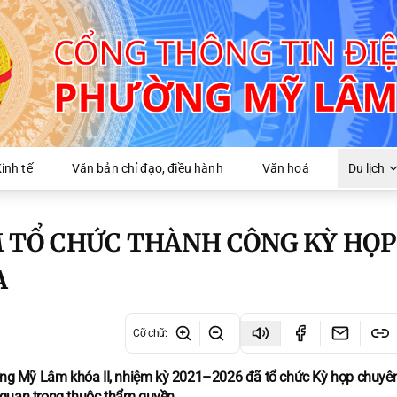
inh tế
Văn bản chỉ đạo, điều hành
Văn hoá
Du lịch
 TỔ CHỨC THÀNH CÔNG KỲ HỌP
A
Cỡ chữ
:
g Mỹ Lâm khóa II, nhiệm kỳ 2021–2026 đã tổ chức Kỳ họp chuyên
 quan trọng thuộc thẩm quyền.