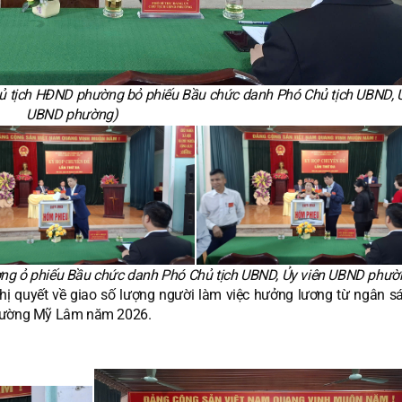
hủ tịch HĐND phường bỏ phiếu Bầu chức danh Phó Chủ tịch UBND, Ủ
UBND phường)
ng ỏ phiếu Bầu chức danh Phó Chủ tịch UBND, Ủy viên UBND phườ
hị quyết về giao số lượng người làm việc hưởng lương từ ngân s
 phường Mỹ Lâm năm 2026.