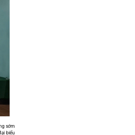
ờng sớm
ại biểu