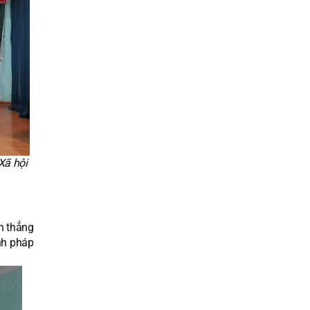
 Xã hội
ận thẳng
nh pháp