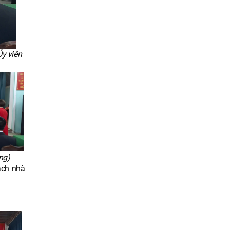
y viên
ng)
ách nhà