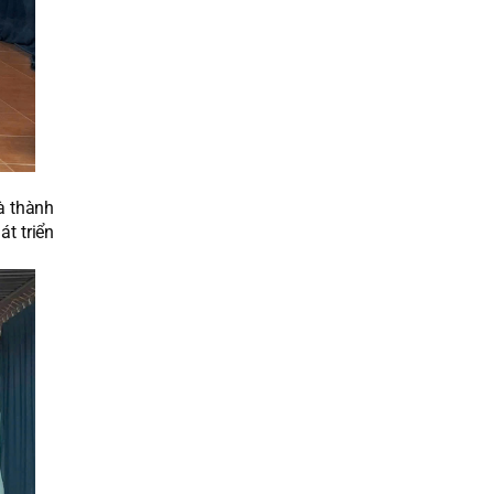
à thành
t triển